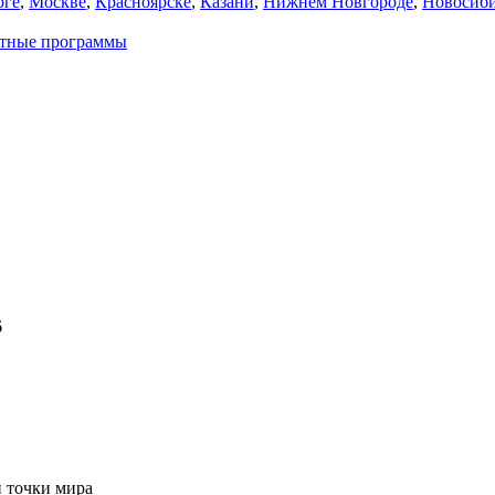
рге
,
Москве
,
Красноярске
,
Казани
,
Нижнем Новгороде
,
Новосиби
атные программы
6
 точки мира