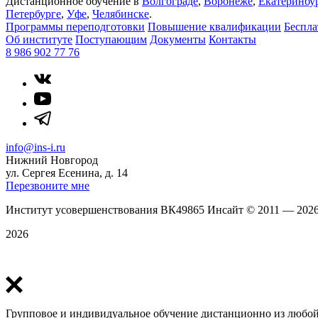
Дистанционное обучение в
Волгограде
,
Воронеже
,
Екатеринбу
Петербурге
,
Уфе
,
Челябинске
.
Программы переподготовки
Повышение квалификации
Беспл
Об институте
Поступающим
Документы
Контакты
8 986 902 77 76
info@ins-i.ru
Нижний Новгород
ул. Сергея Есенина, д. 14
Перезвоните мне
Институт усовершенствования ВК49865 Инсайт
©
2011 — 202
2026
Политика конфиденциальности
Групповое и индивидуальное обучение дистанционно из любой