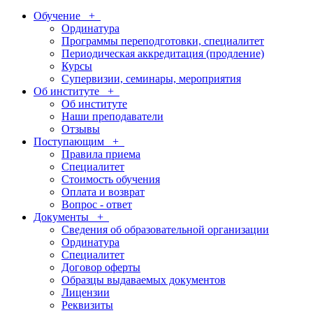
Обучение
+
Ординатура
Программы переподготовки, специалитет
Периодическая аккредитация (продление)
Курсы
Супервизии, семинары, мероприятия
Об институте
+
Об институте
Наши преподаватели
Отзывы
Поступающим
+
Правила приема
Специалитет
Стоимость обучения
Оплата и возврат
Вопрос - ответ
Документы
+
Сведения об образовательной организации
Ординатура
Специалитет
Договор оферты
Образцы выдаваемых документов
Лицензии
Реквизиты